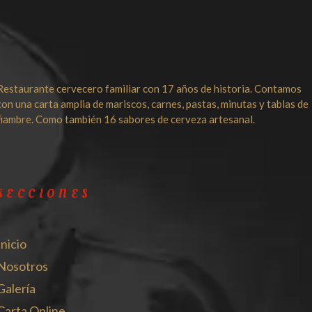
Restaurante cervecero familiar con 17 años de historia. Contamos
con una carta amplia de mariscos, carnes, pastas, minutas y tablas de
fiambre. Como también 16 sabores de cerveza artesanal.
SECCIONES
Inicio
Nosotros
Galería
Carta Online