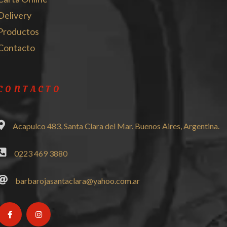
Delivery
Productos
Contacto
CONTACTO
Acapulco 483, Santa Clara del Mar. Buenos Aires, Argentina.
0223 469 3880
barbarojasantaclara@yahoo.com.ar